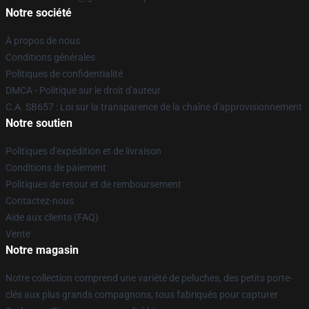
Notre société
À propos de nous
Conditions générales
Politiques de confidentialité
DMCA - Politique sur le droit d'auteur
C.A. SB657 : Loi sur la transparence de la chaîne d'approvisionnement
Notre soutien
Politiques d'expédition et de livraison
Conditions de paiement
Politiques de retour et de remboursement
Contactez-nous
Aide aux clients (FAQ)
Vente
Notre magasin
Notre collection comprend une variété de peluches, des petits porte-
clés aux plus grands compagnons, tous fabriqués pour capturer