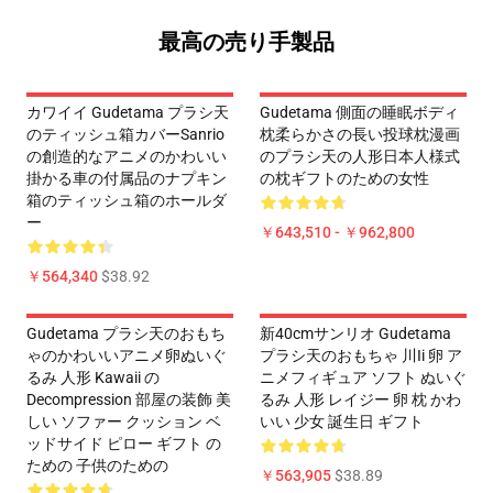
最高の売り手製品
カワイイ Gudetama プラシ天
Gudetama 側面の睡眠ボディ
のティッシュ箱カバーSanrio
枕柔らかさの長い投球枕漫画
の創造的なアニメのかわいい
のプラシ天の人形日本人様式
掛かる車の付属品のナプキン
の枕ギフトのための女性
箱のティッシュ箱のホールダ
ー
￥643,510 - ￥962,800
￥564,340
$38.92
Gudetama プラシ天のおもち
新40cmサンリオ Gudetama
ゃのかわいいアニメ卵ぬいぐ
プラシ天のおもちゃ 川ii 卵 ア
るみ 人形 Kawaii の
ニメフィギュア ソフト ぬいぐ
Decompression 部屋の装飾 美
るみ 人形 レイジー 卵 枕 かわ
しい ソファー クッション ベ
いい 少女 誕生日 ギフト
ッドサイド ピロー ギフト の
ための 子供のための
￥563,905
$38.89