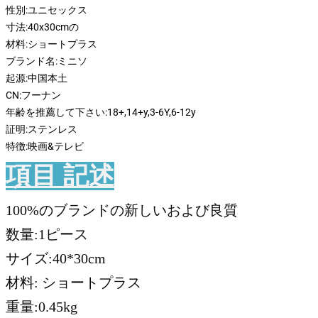
性別:
ユニセックス
寸法:
40x30cmの
材料:
ショートプラス
ブランド名:
ミニソ
起源:
中国本土
CN:
フーナン
年齢を推薦して下さい:
18+,14+y,3-6Y,6-12y
証明:
ステンレス
特徴:
映画&テレビ
項目 記述
100%のブランドの新しいおよび良質
数量:1ピース
サイズ:40*30cm
材料: ショートプラス
重量:0.45kg