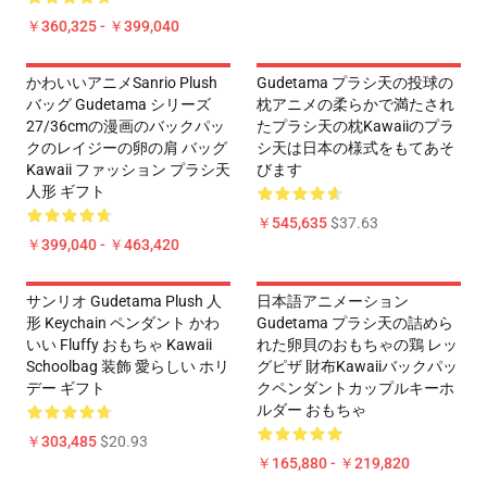
￥360,325 - ￥399,040
かわいいアニメSanrio Plush
Gudetama プラシ天の投球の
バッグ Gudetama シリーズ
枕アニメの柔らかで満たされ
27/36cmの漫画のバックパッ
たプラシ天の枕kawaiiのプラ
クのレイジーの卵の肩 バッグ
シ天は日本の様式をもてあそ
Kawaii ファッション プラシ天
びます
人形 ギフト
￥545,635
$37.63
￥399,040 - ￥463,420
サンリオ Gudetama Plush 人
日本語アニメーション
形 Keychain ペンダント かわ
Gudetama プラシ天の詰めら
いい Fluffy おもちゃ Kawaii
れた卵貝のおもちゃの鶏 レッ
Schoolbag 装飾 愛らしい ホリ
グピザ 財布Kawaiiバックパッ
デー ギフト
クペンダントカップルキーホ
ルダー おもちゃ
￥303,485
$20.93
￥165,880 - ￥219,820