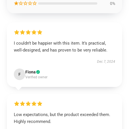
★☆☆☆☆
0%
I couldn’t be happier with this item. It’s practical,
well-designed, and has proven to be very reliable.
Dec 7, 2024
Fiona
F
Verified owner
Low expectations, but the product exceeded them.
Highly recommend.