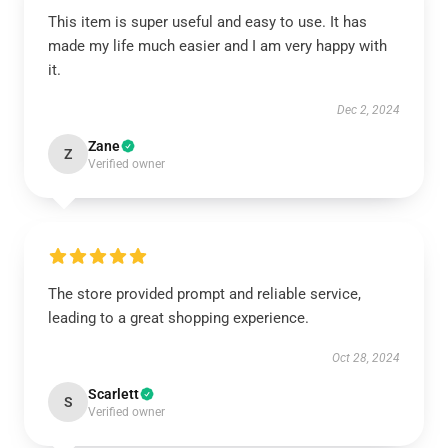
This item is super useful and easy to use. It has
made my life much easier and I am very happy with
it.
Dec 2, 2024
Zane
Z
Verified owner
The store provided prompt and reliable service,
leading to a great shopping experience.
Oct 28, 2024
Scarlett
S
Verified owner