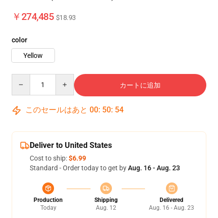
￥274,485
$18.93
color
Yellow
Quantity
カートに追加
このセールはあと
00
:
50
:
52
Deliver to United States
Cost to ship:
$6.99
Standard - Order today to get by
Aug. 16 - Aug. 23
Production
Shipping
Delivered
Today
Aug. 12
Aug. 16 - Aug. 23