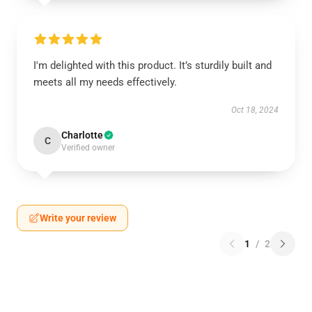
I'm delighted with this product. It’s sturdily built and
meets all my needs effectively.
Oct 18, 2024
Charlotte
C
Verified owner
Write your review
1
/
2