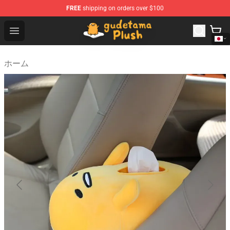
FREE
shipping on orders over $100
Gudetama Plush Shop - The Best Store of Gudetama Plu
Open menu
ホーム