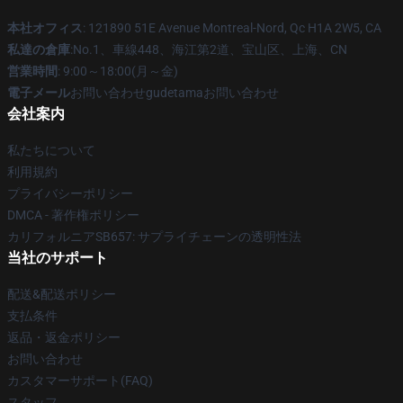
本社オフィス
: 121890 51E Avenue Montreal-Nord, Qc H1A 2W5, CA
私達の倉庫
:No.1、車線448、海江第2道、宝山区、上海、CN
営業時間
: 9:00～18:00(月～金)
電子メール
お問い合わせgudetamaお問い合わせ
会社案内
私たちについて
利用規約
プライバシーポリシー
DMCA - 著作権ポリシー
カリフォルニアSB657: サプライチェーンの透明性法
当社のサポート
配送&配送ポリシー
支払条件
返品・返金ポリシー
お問い合わせ
カスタマーサポート(FAQ)
スタッフ