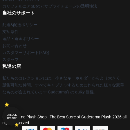
カリフォルニアSB657: サプライチェーンの透明性法
当社のサポート
配送&配送ポリシー
支払条件
返品・返金ポリシー
お問い合わせ
カスタマーサポート(FAQ)
スタッフ
私達の店
私たちのコレクションには、小さなキーホルダーからより大きく、
凝集可能な仲間、すべてキャプチャするために作られた様々な豪華
なものが含まれています Gudetama's の quiky 個性.
UNLOCK
© Gudetama Plush Shop - The Best Store of Gudetama Plush 2026 all
10% OFF
rights reserved