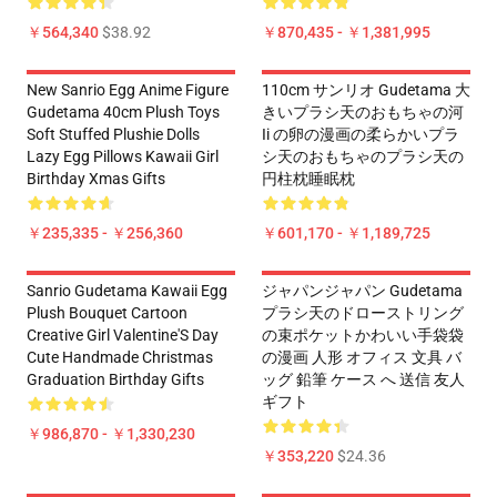
￥564,340
$38.92
￥870,435 - ￥1,381,995
New Sanrio Egg Anime Figure
110cm サンリオ Gudetama 大
Gudetama 40cm Plush Toys
きいプラシ天のおもちゃの河
Soft Stuffed Plushie Dolls
Ii の卵の漫画の柔らかいプラ
Lazy Egg Pillows Kawaii Girl
シ天のおもちゃのプラシ天の
Birthday Xmas Gifts
円柱枕睡眠枕
￥235,335 - ￥256,360
￥601,170 - ￥1,189,725
Sanrio Gudetama Kawaii Egg
ジャパンジャパン Gudetama
Plush Bouquet Cartoon
プラシ天のドローストリング
Creative Girl Valentine'S Day
の束ポケットかわいい手袋袋
Cute Handmade Christmas
の漫画 人形 オフィス 文具 バ
Graduation Birthday Gifts
ッグ 鉛筆 ケース へ 送信 友人
ギフト
￥986,870 - ￥1,330,230
￥353,220
$24.36