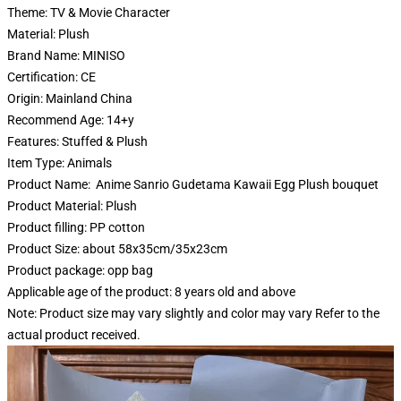
Theme:
TV & Movie Character
Material:
Plush
Brand Name:
MINISO
Certification:
CE
Origin:
Mainland China
Recommend Age:
14+y
Features:
Stuffed & Plush
Item Type:
Animals
Product Name: Anime Sanrio Gudetama Kawaii Egg Plush bouquet
Product Material: Plush
Product filling: PP cotton
Product Size: about 58x35cm/35x23cm
Product package: opp bag
Applicable age of the product: 8 years old and above
Note: Product size may vary slightly and color may vary Refer to the
actual product received.