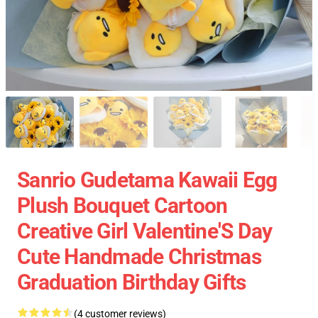
Sanrio Gudetama Kawaii Egg
Plush Bouquet Cartoon
Creative Girl Valentine'S Day
Cute Handmade Christmas
Graduation Birthday Gifts
(4 customer reviews)