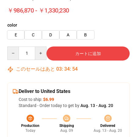
￥986,870 - ￥1,330,230
color
E
C
D
A
B
Quantity
カートに追加
このセールはあと
03
:
34
:
51
Deliver to United States
Cost to ship:
$6.99
Standard - Order today to get by
Aug. 13 - Aug. 20
Production
Shipping
Delivered
Today
Aug. 09
Aug. 13 - Aug. 20