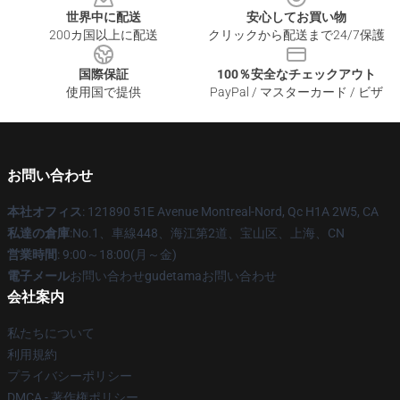
世界中に配送
安心してお買い物
200カ国以上に配送
クリックから配送まで24/7保護
国際保証
100％安全なチェックアウト
使用国で提供
PayPal / マスターカード / ビザ
お問い合わせ
本社オフィス
: 121890 51E Avenue Montreal-Nord, Qc H1A 2W5, CA
私達の倉庫
:No.1、車線448、海江第2道、宝山区、上海、CN
営業時間
: 9:00～18:00(月～金)
電子メール
お問い合わせgudetamaお問い合わせ
会社案内
私たちについて
利用規約
プライバシーポリシー
DMCA - 著作権ポリシー