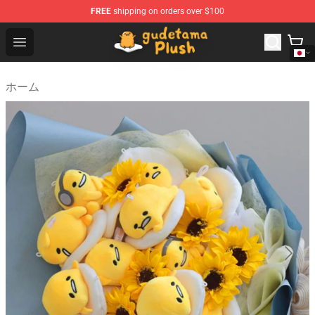
FREE
shipping on orders over $100
Gudetama Plush Shop - The Best Store of Gudetama Plu
Open menu
ホーム