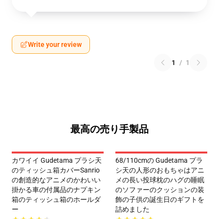
Write your review
1
/
1
最高の売り手製品
カワイイ Gudetama プラシ天
68/110cmの Gudetama プラ
のティッシュ箱カバーSanrio
シ天の人形のおもちゃはアニ
の創造的なアニメのかわいい
メの長い投球枕のハグの睡眠
掛かる車の付属品のナプキン
のソファーのクッションの装
箱のティッシュ箱のホールダ
飾の子供の誕生日のギフトを
ー
詰めました