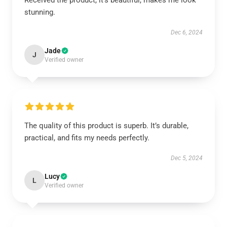
Received the product, it's beautiful, makes me look
stunning.
Dec 6, 2024
Jade
J
Verified owner
The quality of this product is superb. It’s durable,
practical, and fits my needs perfectly.
Dec 5, 2024
Lucy
L
Verified owner