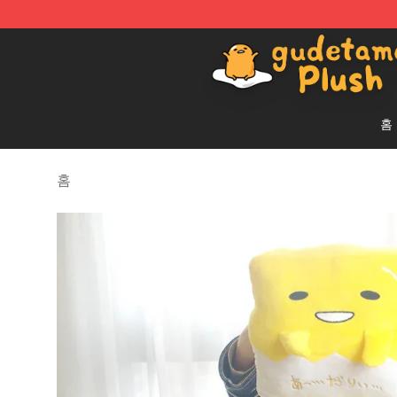
Gudetama Plush Shop - The Best Store of Gudetama P
홈
홈