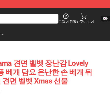
고객 지원
장바구니 보기
ama 견면 벨벳 장난감 Lovely
 작풍 베개 담요 온난한 손 베개 뒤
견면 벨벳 Xmas 선물
)