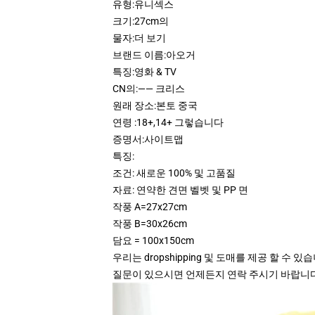
유형:
유니섹스
크기:
27cm의
물자:
더 보기
브랜드 이름:
아오거
특징:
영화 & TV
CN의:
—— 크리스
원래 장소:
본토 중국
연령 :
18+,14+ 그렇습니다
증명서:
사이트맵
modname=ckeditor 지시어
특징:
조건: 새로운 100% 및 고품질
자료: 연약한 견면 벨벳 및 PP 면
작풍 A=27x27cm
작풍 B=30x26cm
담요 = 100x150cm
우리는 dropshipping 및 도매를 제공 할 수 있
질문이 있으시면 언제든지 연락 주시기 바랍니다