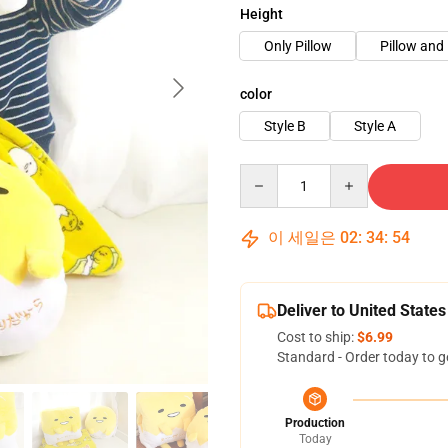
Height
Only Pillow
Pillow and
color
Style B
Style A
Quantity
이 세일은
02
:
34
:
53
Deliver to United States
Cost to ship:
$6.99
Standard - Order today to g
Production
Today