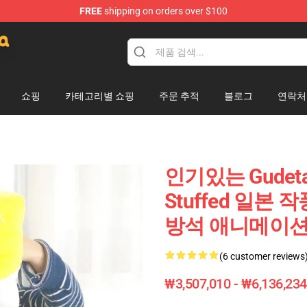
FREE
shipping on orders over $100
lush
쇼핑
카테고리별 쇼핑
주문 추적
블로그
연락처
인기있는 Gudet
Stuffed 일본
방석 애니메이션 
(6 customer reviews
₩3,507,010 - ₩6,136,234