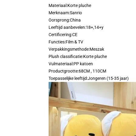
Materiaal:
Korte pluche
Merknaam:
Sanrio
Oorsprong:
China
Leeftijd aanbevelen:
18+,14+y
Certificering:
CE
Functies:
Film & TV
Verpakkingsmethode:
Meszak
Plush classificatie:
Korte pluche
Vulmateriaal:
PP katoen
Productgrootte:
68CM , 110CM
Toepasselijke leeftijd:
Jongeren (15-35 jaar)