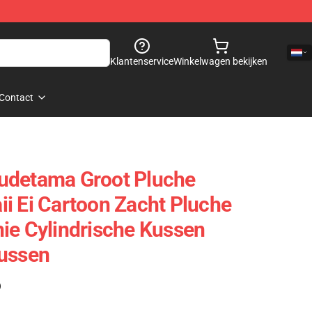
Klantenservice
Winkelwagen bekijken
Contact
udetama Groot Pluche
i Ei Cartoon Zacht Pluche
ie Cylindrische Kussen
Kussen
)