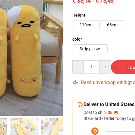
€ 38,14 - € 75,48
Height
110cm
68cm
color
Strip pillow
Quantity
TOE
Deze uitverkoop eindigt 
Deliver to United States
Cost to ship:
$6.99
Standard - Order today to g