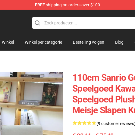
FREE
shipping on orders over $100
lush
Winkel
Winkel per categorie
Bestelling volgen
Blog
110cm Sanrio G
Speelgoed Kawai
Speelgoed Plush
Meisje Slapen 
(9 customer reviews