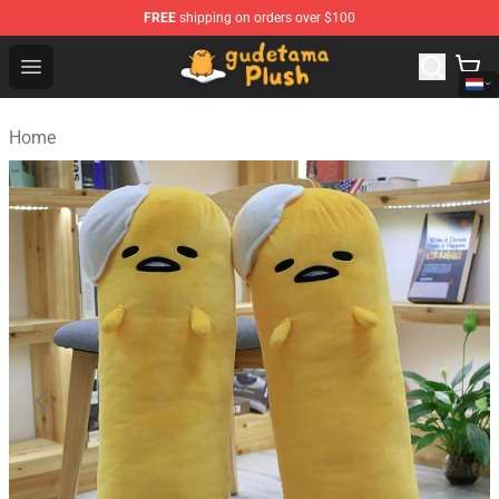
FREE
shipping on orders over $100
Gudetama Plush Shop - The Best Store of Gudetama Plu
Open menu
Home