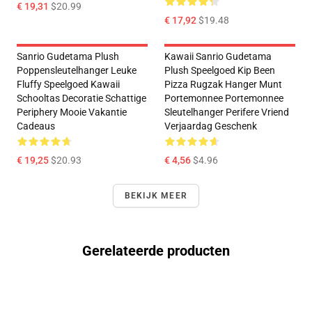
€ 19,31
$20.99
€ 17,92
$19.48
Sanrio Gudetama Plush
Kawaii Sanrio Gudetama
Poppensleutelhanger Leuke
Plush Speelgoed Kip Been
Fluffy Speelgoed Kawaii
Pizza Rugzak Hanger Munt
Schooltas Decoratie Schattige
Portemonnee Portemonnee
Periphery Mooie Vakantie
Sleutelhanger Perifere Vriend
Cadeaus
Verjaardag Geschenk
€ 19,25
$20.93
€ 4,56
$4.96
BEKIJK MEER
Gerelateerde producten