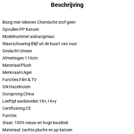
Beschrijving
Bezig met tekenen Chemische stof:
geen
Opvullen:
PP Katoen
Modelnummer:
aishangmiao
Waarschuwing:
Blijf uit de buurt van vuur
Geslacht:
Unisex
Afmetingen:
110cm
Materiaal:
Plush
Merknaam:
Ager
Functies:
Film & TV
GN:
Hazelnoten
Oorsprong:
China
Leeftijd aanbevelen:
18+,14+y
Certificering:
CE
modname=ckeditor
Functie:
Staat: 100% nieuw en hoge kwaliteit
Materiaal: zachte pluche en pp katoen