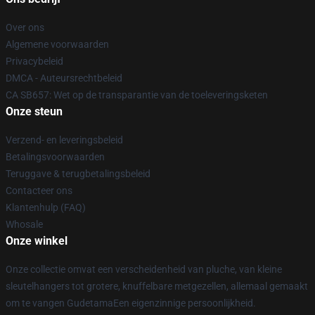
Over ons
Algemene voorwaarden
Privacybeleid
DMCA - Auteursrechtbeleid
CA SB657: Wet op de transparantie van de toeleveringsketen
Onze steun
Verzend- en leveringsbeleid
Betalingsvoorwaarden
Teruggave & terugbetalingsbeleid
Contacteer ons
Klantenhulp (FAQ)
Whosale
Onze winkel
Onze collectie omvat een verscheidenheid van pluche, van kleine
sleutelhangers tot grotere, knuffelbare metgezellen, allemaal gemaakt
om te vangen GudetamaEen eigenzinnige persoonlijkheid.