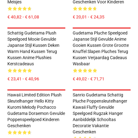
Meisjes
Geschenken Voor Kinderen
€ 40,82 - € 61,08
€ 20,01 - € 24,35
Schattig Gudetama Plush
Gudetama Pluche Speelgoed
Speelgoed Mooie Gevulde
Japanse Stijl Gevulde Anime
Japanse Stijl Kussen Deken
Gooien Kussen Grote Grootte
Warm Hand Kussen Terug
Knuffel Slapen Pluches Terug
Kussen Anime Plushies
Kussen Verjaardag Cadeaus
Kerstcadeaus
Wasbaar
€ 23,41 - € 40,96
€ 49,02 - € 71,71
Hawaii Limited Edition Plush
Sanrio Gudetama Schattig
Sleutelhanger Hello Kitty
Pluche Poppensleutelhanger
Kuromi Melody Pochacco
Kawaii Fluffy Gevulde
Gudetama Doraemon Gevulde
Speelgoed Rugzak Hanger
Poppenspeelgoed Kinderen
Aanbiddelijk Schooltas
Geschenken
Decoratie Vakantie
Geschenken