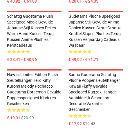
€ 40,82 - € 61,08
€ 20,01 - € 24,35
Schattig Gudetama Plush
Gudetama Pluche Speelgoed
Speelgoed Mooie Gevulde
Japanse Stijl Gevulde Anime
Japanse Stijl Kussen Deken
Gooien Kussen Grote Grootte
Warm Hand Kussen Terug
Knuffel Slapen Pluches Terug
Kussen Anime Plushies
Kussen Verjaardag Cadeaus
Kerstcadeaus
Wasbaar
€ 23,41 - € 40,96
€ 49,02 - € 71,71
Hawaii Limited Edition Plush
Sanrio Gudetama Schattig
Sleutelhanger Hello Kitty
Pluche Poppensleutelhanger
Kuromi Melody Pochacco
Kawaii Fluffy Gevulde
Gudetama Doraemon Gevulde
Speelgoed Rugzak Hanger
Poppenspeelgoed Kinderen
Aanbiddelijk Schooltas
Geschenken
Decoratie Vakantie
Geschenken
€ 19,31
$20.99
€ 17,92
$19.48