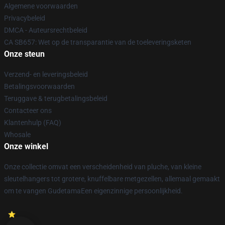
Algemene voorwaarden
Privacybeleid
DMCA - Auteursrechtbeleid
CA SB657: Wet op de transparantie van de toeleveringsketen
Onze steun
Verzend- en leveringsbeleid
Betalingsvoorwaarden
Teruggave & terugbetalingsbeleid
Contacteer ons
Klantenhulp (FAQ)
Whosale
Onze winkel
Onze collectie omvat een verscheidenheid van pluche, van kleine
sleutelhangers tot grotere, knuffelbare metgezellen, allemaal gemaakt
om te vangen GudetamaEen eigenzinnige persoonlijkheid.