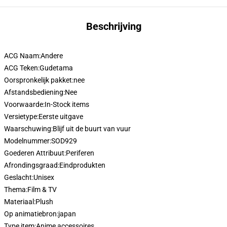
Beschrijving
ACG Naam:
Andere
ACG Teken:
Gudetama
Oorspronkelijk pakket:
nee
Afstandsbediening:
Nee
Voorwaarde:
In-Stock items
Versietype:
Eerste uitgave
Waarschuwing:
Blijf uit de buurt van vuur
Modelnummer:
SOD929
Goederen Attribuut:
Periferen
Afrondingsgraad:
Eindprodukten
Geslacht:
Unisex
Thema:
Film & TV
Materiaal:
Plush
Op animatiebron:
japan
Type item:
Anime accessoires