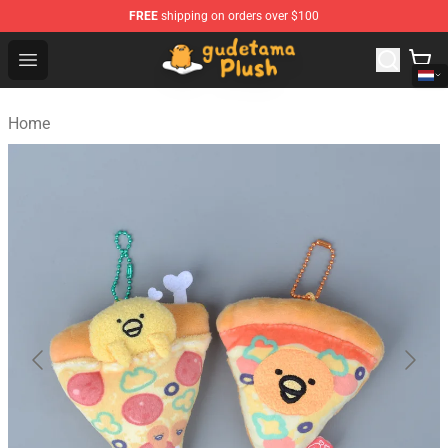
FREE
shipping on orders over $100
Gudetama Plush Shop - The Best Store of Gudetama Plu
Open menu
Home