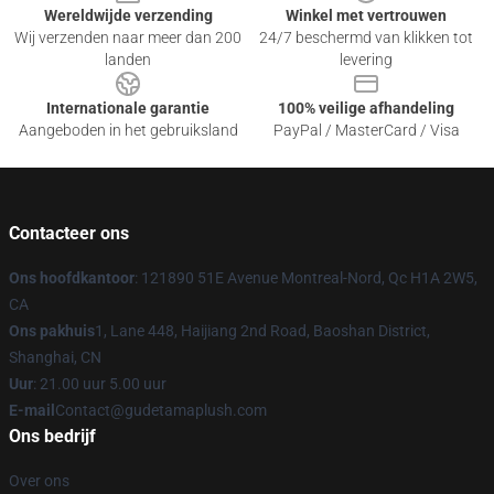
Wereldwijde verzending
Winkel met vertrouwen
Wij verzenden naar meer dan 200
24/7 beschermd van klikken tot
landen
levering
Internationale garantie
100% veilige afhandeling
Aangeboden in het gebruiksland
PayPal / MasterCard / Visa
Contacteer ons
Ons hoofdkantoor
: 121890 51E Avenue Montreal-Nord, Qc H1A 2W5,
CA
Ons pakhuis
1, Lane 448, Haijiang 2nd Road, Baoshan District,
Shanghai, CN
Uur
: 21.00 uur 5.00 uur
E-mail
Contact@gudetamaplush.com
Ons bedrijf
Over ons