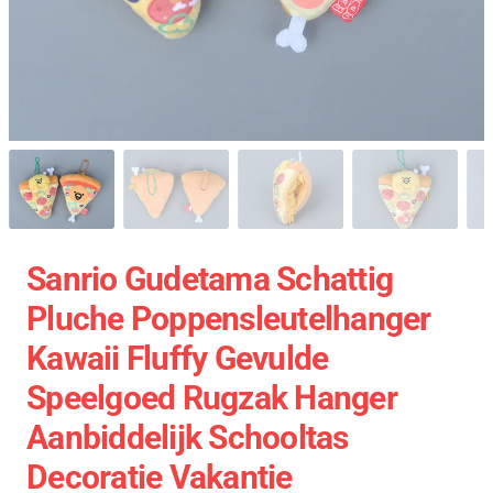
Sanrio Gudetama Schattig
Pluche Poppensleutelhanger
Kawaii Fluffy Gevulde
Speelgoed Rugzak Hanger
Aanbiddelijk Schooltas
Decoratie Vakantie