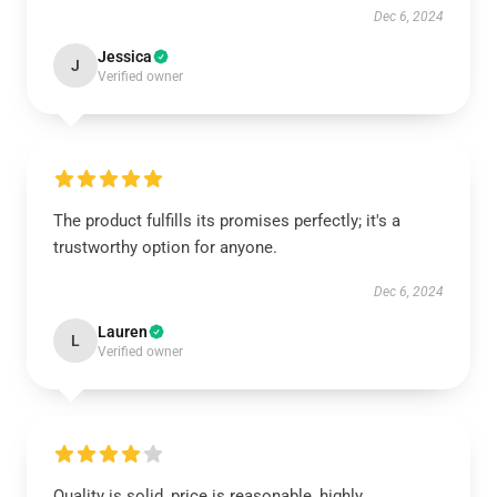
Dec 6, 2024
Jessica
J
Verified owner
The product fulfills its promises perfectly; it's a
trustworthy option for anyone.
Dec 6, 2024
Lauren
L
Verified owner
Quality is solid, price is reasonable, highly