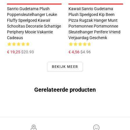
Sanrio Gudetama Plush
Kawaii Sanrio Gudetama
Poppensleutelhanger Leuke
Plush Speelgoed Kip Been
Fluffy Speelgoed Kawaii
Pizza Rugzak Hanger Munt
Schooltas Decoratie Schattige
Portemonnee Portemonnee
Periphery Mooie Vakantie
Sleutelhanger Perifere Vriend
Cadeaus
Verjaardag Geschenk
€ 19,25
$20.93
€ 4,56
$4.96
BEKIJK MEER
Gerelateerde producten
Footer