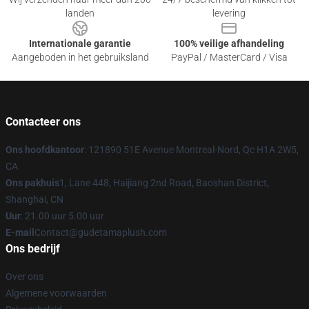
landen
levering
Internationale garantie
100% veilige afhandeling
Aangeboden in het gebruiksland
PayPal / MasterCard / Visa
Contacteer ons
Ons hoofdkantoor
: 121890 51E Avenue Montreal-Nord, Qc H1A 2W5,
CA
Ons pakhuis
1, Lane 448, Haijiang 2nd Road, Baoshan District,
Shanghai, CN
Uur
: 21.00 uur 5.00 uur
E-mail
Contact@gudetamaplush.com
Ons bedrijf
Over ons
Algemene voorwaarden