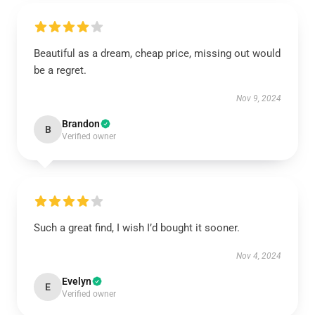
Beautiful as a dream, cheap price, missing out would
be a regret.
Nov 9, 2024
Brandon
B
Verified owner
Such a great find, I wish I’d bought it sooner.
Nov 4, 2024
Evelyn
E
Verified owner