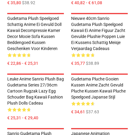
€ 35,80
$38.92
€ 40,82 - € 61,08
Gudetama Plush Speelgoed
Nieuwe 40cm Sanrio
Schattig Anime Ei Gevuld Doll
Gudetama Plush Speelgoed
Kawaii Decompressie Kamer
Kawaii Ei Anime Figuur Zacht
Decor Mooie Sofa Kussen
Gevulde Plushie Poppen Luie
Beddengoed Kussen
Ei Kussens Schattig Meisje
Geschenken Voor Kinderen
Verjaardag Cadeaus
€ 22,86 - € 25,31
€ 35,77
$38.89
Leuke Anime Sanrio Plush Bag
Gudetama Pluche Gooien
Gudetama Series 27/36cm
Kussen Anime Zacht Gevuld
Cartoon Rugzak Lazy Egg
Pluche Kussen Kawaii Pluche
Schouder Bag Kawaii Fashion
Speelgoed Japanse Stijl
Plush Dolls Cadeau
€ 34,61
$37.63
€ 25,31 - € 29,40
Sanrio Gudetama Plush
Japanese Animation