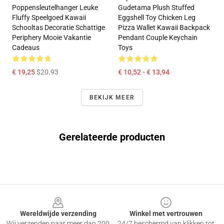
Poppensleutelhanger Leuke
Gudetama Plush Stuffed
Fluffy Speelgoed Kawaii
Eggshell Toy Chicken Leg
Schooltas Decoratie Schattige
Pizza Wallet Kawaii Backpack
Periphery Mooie Vakantie
Pendant Couple Keychain
Cadeaus
Toys
€ 19,25
$20.93
€ 10,52 - € 13,94
BEKIJK MEER
Gerelateerde producten
Footer
Wereldwijde verzending
Winkel met vertrouwen
Wij verzenden naar meer dan 200
24/7 beschermd van klikken tot