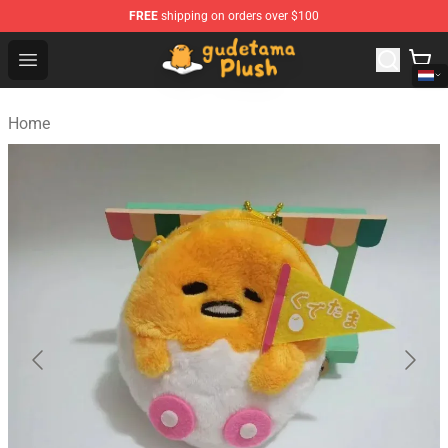
FREE
shipping on orders over $100
Gudetama Plush Shop - The Best Store of Gudetama Plu
Open menu
Home