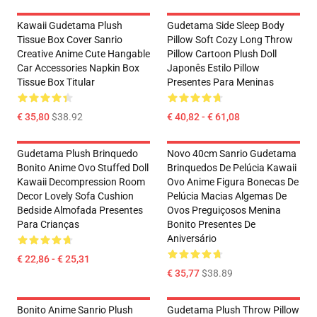
Kawaii Gudetama Plush
Gudetama Side Sleep Body
Tissue Box Cover Sanrio
Pillow Soft Cozy Long Throw
Creative Anime Cute Hangable
Pillow Cartoon Plush Doll
Car Accessories Napkin Box
Japonês Estilo Pillow
Tissue Box Titular
Presentes Para Meninas
€ 35,80
$38.92
€ 40,82 - € 61,08
Gudetama Plush Brinquedo
Novo 40cm Sanrio Gudetama
Bonito Anime Ovo Stuffed Doll
Brinquedos De Pelúcia Kawaii
Kawaii Decompression Room
Ovo Anime Figura Bonecas De
Decor Lovely Sofa Cushion
Pelúcia Macias Algemas De
Bedside Almofada Presentes
Ovos Preguiçosos Menina
Para Crianças
Bonito Presentes De
Aniversário
€ 22,86 - € 25,31
€ 35,77
$38.89
Bonito Anime Sanrio Plush
Gudetama Plush Throw Pillow