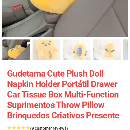
Gudetama Cute Plush Doll
Napkin Holder Portátil Drawer
Car Tissue Box Multi-Function
Suprimentos Throw Pillow
Brinquedos Criativos Presente
(9 customer reviews)