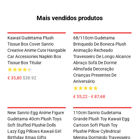
Mais vendidos produtos
Kawaii Gudetama Plush
68/110cm Gudetama
Tissue Box Cover Sanrio
Brinquedo De Boneca Plush
Creative Anime Cute Hangable
Animação Recheado
Car Accessories Napkin Box
Travesseiro De Longo Alcance
Tissue Box Titular
Abraço Sofá De Dormir
Almofada Decoração
Crianças Presentes De
€ 35,80
$38.92
Aniversário
€ 55,22 - € 87,68
New Sanrio Egg Anime Figure
110cm Sanrio Gudetama
Gudetama 40cm Plush Toys
Grande Plush Toy Kawaii Egg
Soft Stuffed Plushie Dolls
Cartoon Soft Plush Toy
Lazy Egg Pillows Kawaii Girl
Plushie Pillow Cylindrical
Birthday Xmas Gifts
Menina Dormindo Travesseiro