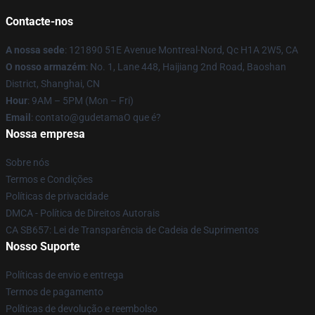
Contacte-nos
A nossa sede
: 121890 51E Avenue Montreal-Nord, Qc H1A 2W5, CA
O nosso armazém
: No. 1, Lane 448, Haijiang 2nd Road, Baoshan
District, Shanghai, CN
Hour
: 9AM – 5PM (Mon – Fri)
Email
: contato@gudetamaO que é?
Nossa empresa
Sobre nós
Termos e Condições
Políticas de privacidade
DMCA - Política de Direitos Autorais
CA SB657: Lei de Transparência de Cadeia de Suprimentos
Nosso Suporte
Políticas de envio e entrega
Termos de pagamento
Políticas de devolução e reembolso