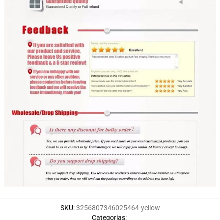
SKU
:
3256807346025464-yellow
Categorias
: