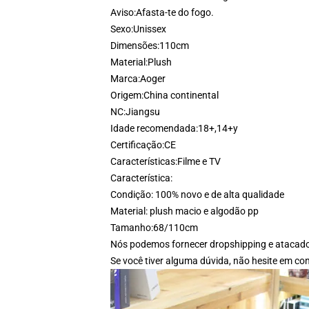
Aviso:
Afasta-te do fogo.
Sexo:
Unissex
Dimensões:
110cm
Material:
Plush
Marca:
Aoger
Origem:
China continental
NC:
Jiangsu
Idade recomendada:
18+,14+y
Certificação:
CE
Características:
Filme e TV
modname=ckeditor
Característica:
Condição: 100% novo e de alta qualidade
Material: plush macio e algodão pp
Tamanho:68/110cm
Nós podemos fornecer dropshipping e atacad
Se você tiver alguma dúvida, não hesite em con