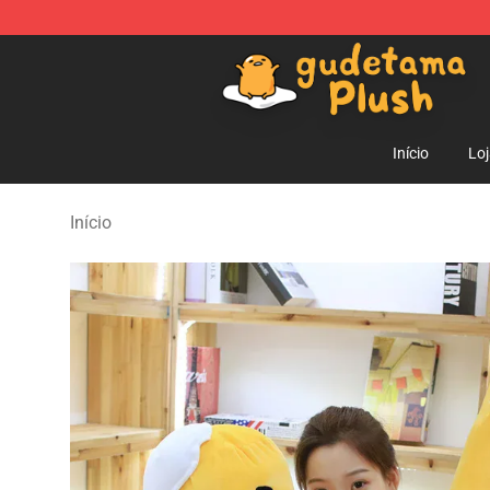
Gudetama Plush Shop - The Best Store of Gudetama P
Início
Lo
Início