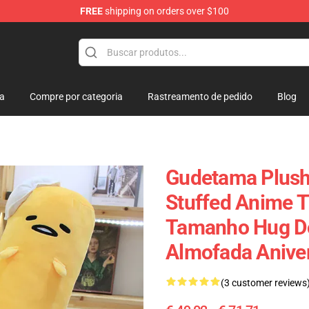
FREE
shipping on orders over $100
lush
ja
Compre por categoria
Rastreamento de pedido
Blog
Gudetama Plush
Stuffed Anime T
Tamanho Hug Do
Almofada Aniver
(3 customer reviews