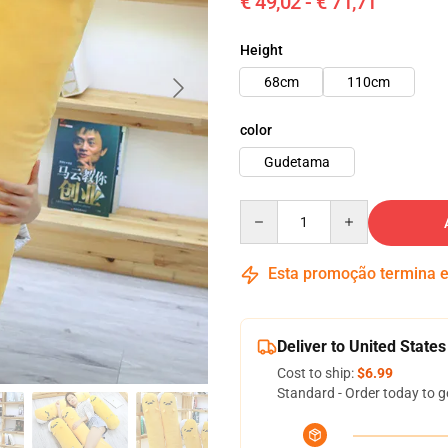
€ 49,02 - € 71,71
Height
68cm
110cm
color
Gudetama
Quantity
Esta promoção termina
Deliver to United States
Cost to ship:
$6.99
Standard - Order today to g