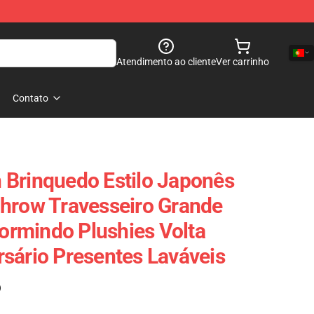
Atendimento ao cliente
Ver carrinho
Contato
 Brinquedo Estilo Japonês
hrow Travesseiro Grande
rmindo Plushies Volta
sário Presentes Laváveis
)