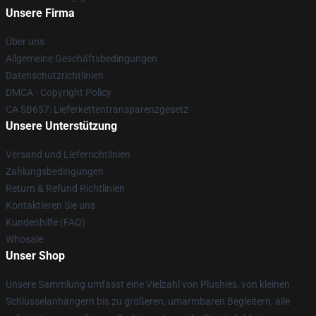
Unsere Firma
Über uns
Allgemeine Geschäftsbedingungen
Datenschutzrichtlinien
DMCA - Copyright Policy
CA SB657: Lieferkettentransparenzgesetz
Unsere Unterstützung
Versand und Lieferrichtlinien
Zahlungsbedingungen
Return & Refund Richtlinien
Kontaktieren Sie uns
Kundenhilfe (FAQ)
Whosale
Unser Shop
Unsere Sammlung umfasst eine Vielzahl von Plushies, von kleinen
Schlüsselanhängern bis zu größeren, umarmbaren Begleitern, alle