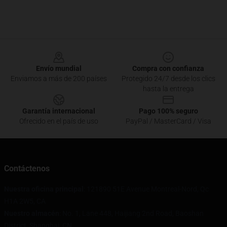
Footer
Envío mundial
Compra con confianza
Enviamos a más de 200 países
Protegido 24/7 desde los clics
hasta la entrega
Garantía internacional
Pago 100% seguro
Ofrecido en el país de uso
PayPal / MasterCard / Visa
Contáctenos
Nuestra oficina principal
: 121890 51E Avenue Montreal-Nord, Qc
H1A 2W5, CA
Nuestro almacén
: No. 1, Lane 448, Haijiang 2nd Road, Baoshan
District, Shanghai, CN