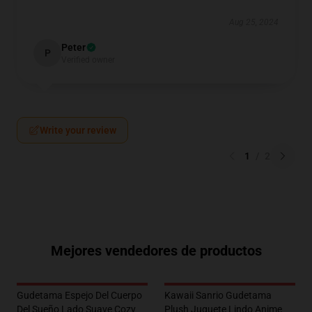
Aug 25, 2024
Peter
P
Verified owner
Write your review
1
/
2
Mejores vendedores de productos
Gudetama Espejo Del Cuerpo
Kawaii Sanrio Gudetama
Del Sueño Lado Suave Cozy
Plush Juguete Lindo Anime