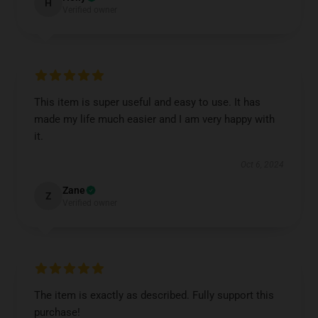
H
Verified owner
This item is super useful and easy to use. It has
made my life much easier and I am very happy with
it.
Oct 6, 2024
Zane
Z
Verified owner
The item is exactly as described. Fully support this
purchase!