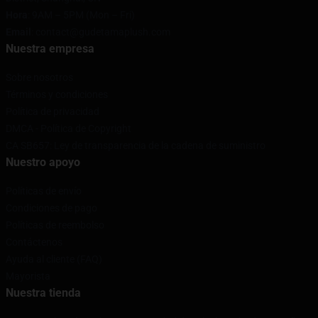
Hora
: 9AM – 5PM (Mon – Fri)
Email
: contact@gudetamaplush.com
Nuestra empresa
Sobre nosotros
Términos y condiciones
Política de privacidad
DMCA - Política de Copyright
CA SB657: Ley de transparencia de la cadena de suministro
Nuestro apoyo
Políticas de envío
Condiciones de pago
Políticas de reembolso
Contáctenos
Ayuda al cliente (FAQ)
Mayorista
Nuestra tienda