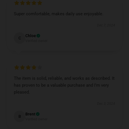
Super comfortable, makes daily use enjoyable.
Dec 7, 2024
Chloe
C
Verified owner
The item is solid, reliable, and works as described. It
has proven to be a valuable purchase and I’m very
pleased.
Dec 3, 2024
Brent
B
Verified owner