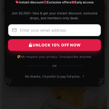
Instant discount
Exclusive offers
Early access
Join 50,000+ fans & get your instant discount, exclusive
drops, and members-only deals.
UNLOCK 10% OFF NOW
We respect your privacy. Unsubscribe anytime.
OR
›
No thanks, I'd prefer to pay full price.
🎁
🎁