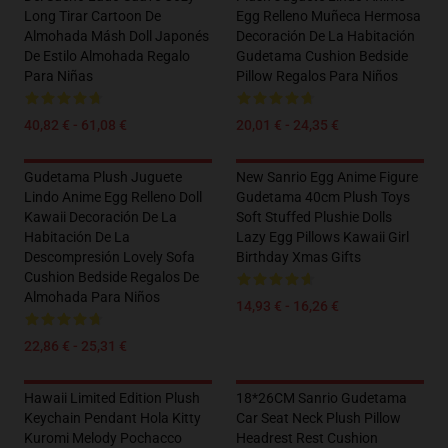
Long Tirar Cartoon De
Egg Relleno Muñeca Hermosa
Almohada Másh Doll Japonés
Decoración De La Habitación
De Estilo Almohada Regalo
Gudetama Cushion Bedside
Para Niñas
Pillow Regalos Para Niños
40,82 € - 61,08 €
20,01 € - 24,35 €
Gudetama Plush Juguete
New Sanrio Egg Anime Figure
Lindo Anime Egg Relleno Doll
Gudetama 40cm Plush Toys
Kawaii Decoración De La
Soft Stuffed Plushie Dolls
Habitación De La
Lazy Egg Pillows Kawaii Girl
Descompresión Lovely Sofa
Birthday Xmas Gifts
Cushion Bedside Regalos De
Almohada Para Niños
14,93 € - 16,26 €
22,86 € - 25,31 €
Hawaii Limited Edition Plush
18*26CM Sanrio Gudetama
Keychain Pendant Hola Kitty
Car Seat Neck Plush Pillow
Kuromi Melody Pochacco
Headrest Rest Cushion