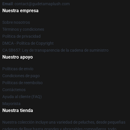
Email
: contact@gudetamaplush.com
Nuestra empresa
Sobre nosotros
Términos y condiciones
Política de privacidad
DMCA - Política de Copyright
CA SB657: Ley de transparencia de la cadena de suministro
Nuestro apoyo
Políticas de envío
Condiciones de pago
Políticas de reembolso
Contáctenos
Ayuda al cliente (FAQ)
Mayorista
Nuestra tienda
Nuestra colección incluye una variedad de peluches, desde pequeñas
cadenas de llave hasta grandes y abrazables compañeros, todo