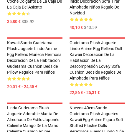
Coche Colgante De La Caja De
Inicio Decoración Sofa Tirar
La Caja Del Asiento
Almohada Niños Regalo De
Navidad
35,80 €
$38.92
40,10 €
$43.59
Kawaii Sanrio Gudetama
Gudetama Plush Juguete
Plush Juguete Lindo Anime
Lindo Anime Egg Relleno Doll
Egg Relleno Muñeca Hermosa
Kawaii Decoración De La
Decoración De La Habitación
Habitación De La
Gudetama Cushion Bedside
Descompresión Lovely Sofa
Pillow Regalos Para Niños
Cushion Bedside Regalos De
Almohada Para Niños
20,01 € - 24,35 €
22,86 € - 25,31 €
Linda Gudetama Plush
Nuevos 40cm Sanrio
Juguete Adorable Manta De
Gudetama Plush Juguetes
Almohada De Estilo Japonés
Kawaii Egg Anime Figura Soft
Caliente Mango De La Mano
Stuffed Plushie Dolls
Caliente Cushion Anime
Perezosos Huevos Lindo Niña