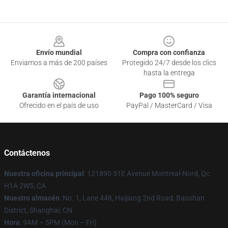
Footer
Envío mundial
Compra con confianza
Enviamos a más de 200 países
Protegido 24/7 desde los clics
hasta la entrega
Garantía internacional
Pago 100% seguro
Ofrecido en el país de uso
PayPal / MasterCard / Visa
Contáctenos
Nuestra oficina principal
: 121890 51E Avenue Montreal-Nord, Qc
H1A 2W5, CA
Nuestro almacén
: No. 1, Lane 448, Haijiang 2nd Road, Baoshan
District, Shanghai, CN
Hora
: 9AM – 5PM (Mon – Fri)