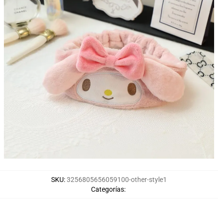
SKU
:
3256805656059100-other-style1
Categorías
: