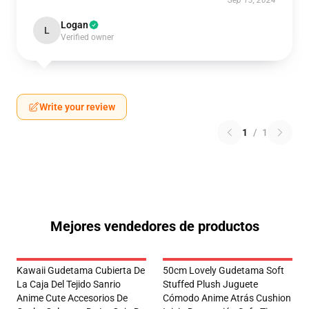
Sep 13, 2024
Logan
L
Verified owner
Write your review
1
/
1
Mejores vendedores de productos
Kawaii Gudetama Cubierta De
50cm Lovely Gudetama Soft
La Caja Del Tejido Sanrio
Stuffed Plush Juguete
Anime Cute Accesorios De
Cómodo Anime Atrás Cushion