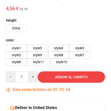
4,56 €
$4.96
Height
Other
color
style1
style5
style4
style3
style2
style9
style8
style7
style6
style11
style10
Quantity
AÑADIR AL CARRITO
Esta venta termina en
02
:
25
:
52
Deliver to United States