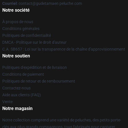
Courriel
: contact@gudetamaen peluche.com
Notre société
À propos de nous
Conditions générales
Politiques de confidentialité
DMCA - Politique sur le droit d'auteur
C.A. SB657 : Loi sur la transparence de la chaîne d'approvisionnement
Notre soutien
Politiques d'expédition et de livraison
Conditions de paiement
Politiques de retour et de remboursement
Contactez-nous
Aide aux clients (FAQ)
Vente
Notre magasin
Notre collection comprend une variété de peluches, des petits porte-
clés aux plus grands compagnons, tous fabriqués pour capturer