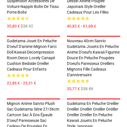
Suspension Accessoires De
Dessin Animé Poupée
Voiture Nappin Boîte De Tissu
Japonais Style Oreiller
Porte-Boîte
Cadeaux Pour Les Filles
35,80 €
$38.92
40,82 € - 61,08 €
Gudetama Jouet En Peluche
Nouveau 40cm Sanrio
D'oeuf D'anime Mignon Farci
Gudetama Jouets En Peluche
Doll Kawaii Decompression
Anime D'oeufs Kawaii Figurine
Room Decor Lovely Canapé
Douce En Peluche Poupées
Cushion Bedside Oreiller
D'oeufs Paresseux Oreillers
Cadeaux Pour Enfants
Mignons Fille Cadeaux
D'anniversaire
22,86 € - 25,31 €
35,77 €
$38.89
Mignon Anime Sanrio Plush
Gudetama En Peluche Oreiller
Sac Gudetama Série 27/36cm
Oreiller Oreiller Oreiller Oreiller
Cartoon Sac À Dos Épaule
Oreiller Oreiller En Peluche
D'oeuf Paresseuse Sac
Kawaii Jouets En Peluche
Cadeau De Poupées En
Style Japonais