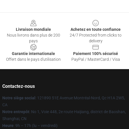
Footer
Livraison mondiale
Achetez en toute confiance
Nous livrons dans plus de 200
24/7 Protected from clicks to
pays
delivery
Garantie internationale
Paiement 100% sécurisé
Offert dans le pays d'utilisation
PayPal / MasterCard / Visa
Contactez-nous
Notre siège social
: 121890 51E Avenue Montréal-Nord, Qc H1A 2W5,
CA
Notre entrepôt
: No 1, Voie 448, 2e route Haijiang, district de Baoshan,
Shanghai, CN
Heure
: 9h – 17h (lu – vendredi)