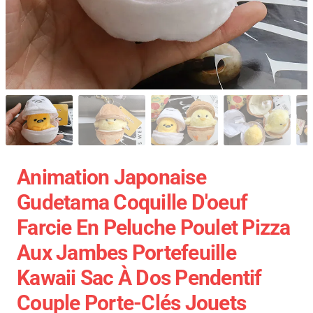
Animation Japonaise
Gudetama Coquille D'oeuf
Farcie En Peluche Poulet Pizza
Aux Jambes Portefeuille
Kawaii Sac À Dos Pendentif
Couple Porte-Clés Jouets