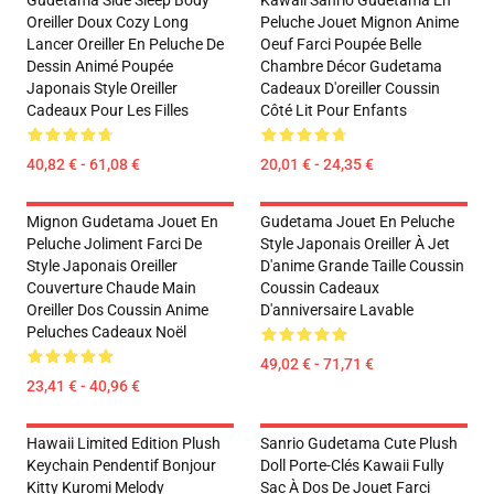
Gudetama Side Sleep Body
Kawaii Sanrio Gudetama En
Oreiller Doux Cozy Long
Peluche Jouet Mignon Anime
Lancer Oreiller En Peluche De
Oeuf Farci Poupée Belle
Dessin Animé Poupée
Chambre Décor Gudetama
Japonais Style Oreiller
Cadeaux D'oreiller Coussin
Cadeaux Pour Les Filles
Côté Lit Pour Enfants
40,82 € - 61,08 €
20,01 € - 24,35 €
Mignon Gudetama Jouet En
Gudetama Jouet En Peluche
Peluche Joliment Farci De
Style Japonais Oreiller À Jet
Style Japonais Oreiller
D'anime Grande Taille Coussin
Couverture Chaude Main
Coussin Cadeaux
Oreiller Dos Coussin Anime
D'anniversaire Lavable
Peluches Cadeaux Noël
49,02 € - 71,71 €
23,41 € - 40,96 €
Hawaii Limited Edition Plush
Sanrio Gudetama Cute Plush
Keychain Pendentif Bonjour
Doll Porte-Clés Kawaii Fully
Kitty Kuromi Melody
Sac À Dos De Jouet Farci