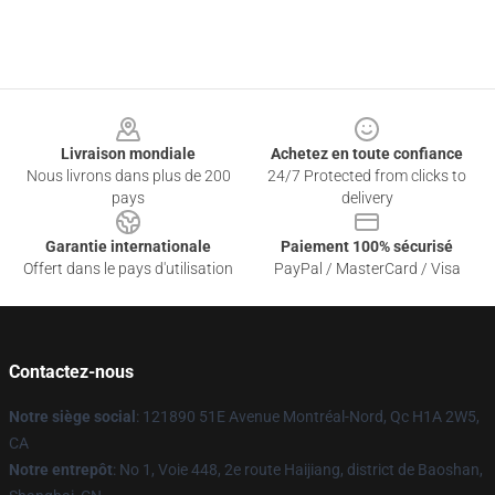
Footer
Livraison mondiale
Achetez en toute confiance
Nous livrons dans plus de 200
24/7 Protected from clicks to
pays
delivery
Garantie internationale
Paiement 100% sécurisé
Offert dans le pays d'utilisation
PayPal / MasterCard / Visa
Contactez-nous
Notre siège social
: 121890 51E Avenue Montréal-Nord, Qc H1A 2W5,
CA
Notre entrepôt
: No 1, Voie 448, 2e route Haijiang, district de Baoshan,