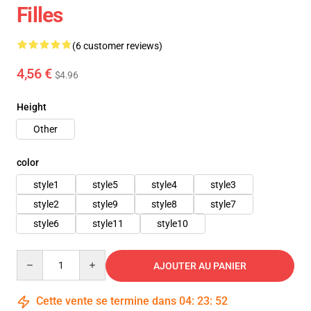
Filles
(6 customer reviews)
4,56 €
$4.96
Height
Other
color
style1
style5
style4
style3
style2
style9
style8
style7
style6
style11
style10
Quantity
AJOUTER AU PANIER
Cette vente se termine dans
04
:
23
:
50