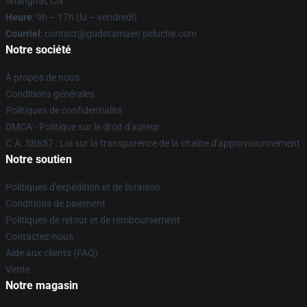
Shanghai, CN
Heure
: 9h – 17h (lu – vendredi)
Courriel
: contact@gudetamaen peluche.com
Notre société
À propos de nous
Conditions générales
Politiques de confidentialité
DMCA - Politique sur le droit d'auteur
C.A. SB657 : Loi sur la transparence de la chaîne d'approvisionnement
Notre soutien
Politiques d'expédition et de livraison
Conditions de paiement
Politiques de retour et de remboursement
Contactez-nous
Aide aux clients (FAQ)
Vente
Notre magasin