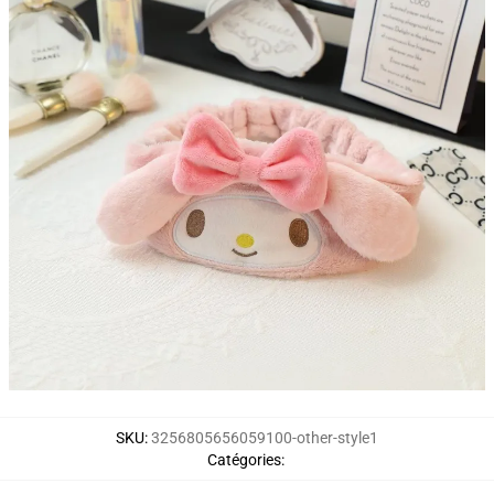
SKU
:
3256805656059100-other-style1
Catégories
: