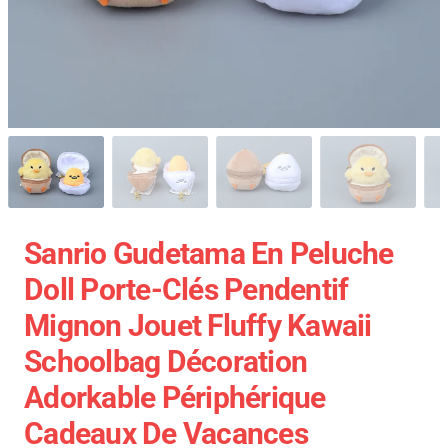
Sanrio Gudetama En Peluche
Doll Porte-Clés Pendentif
Mignon Jouet Fluffy Kawaii
Schoolbag Décoration
Adorkable Périphérique
Cadeaux De Vacances