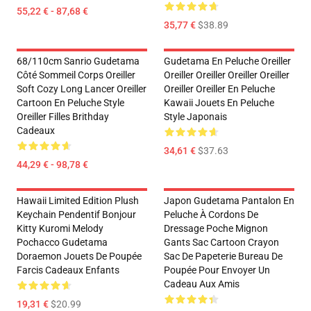
55,22 € - 87,68 €
35,77 €
$38.89
68/110cm Sanrio Gudetama
Gudetama En Peluche Oreiller
Côté Sommeil Corps Oreiller
Oreiller Oreiller Oreiller Oreiller
Soft Cozy Long Lancer Oreiller
Oreiller Oreiller En Peluche
Cartoon En Peluche Style
Kawaii Jouets En Peluche
Oreiller Filles Brithday
Style Japonais
Cadeaux
34,61 €
$37.63
44,29 € - 98,78 €
Hawaii Limited Edition Plush
Japon Gudetama Pantalon En
Keychain Pendentif Bonjour
Peluche À Cordons De
Kitty Kuromi Melody
Dressage Poche Mignon
Pochacco Gudetama
Gants Sac Cartoon Crayon
Doraemon Jouets De Poupée
Sac De Papeterie Bureau De
Farcis Cadeaux Enfants
Poupée Pour Envoyer Un
Cadeau Aux Amis
19,31 €
$20.99