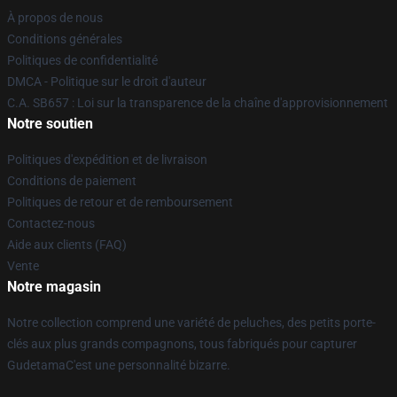
À propos de nous
Conditions générales
Politiques de confidentialité
DMCA - Politique sur le droit d'auteur
C.A. SB657 : Loi sur la transparence de la chaîne d'approvisionnement
Notre soutien
Politiques d'expédition et de livraison
Conditions de paiement
Politiques de retour et de remboursement
Contactez-nous
Aide aux clients (FAQ)
Vente
Notre magasin
Notre collection comprend une variété de peluches, des petits porte-
clés aux plus grands compagnons, tous fabriqués pour capturer
GudetamaC'est une personnalité bizarre.