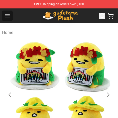
FREE
shipping on orders over $100
Gudetama Plush Shop - The Best Store of Gudetama Plu
Open menu
Home