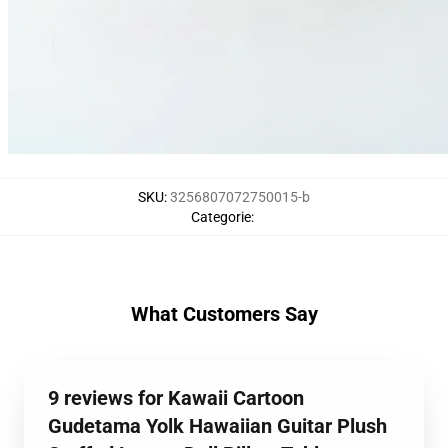
SKU
:
3256807072750015-b
Categorie
:
What Customers Say
9 reviews for Kawaii Cartoon
Gudetama Yolk Hawaiian Guitar Plush