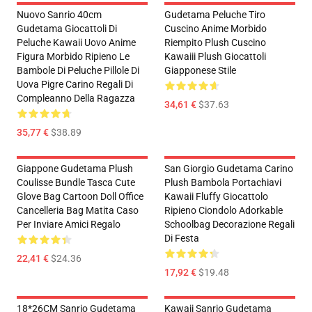
Nuovo Sanrio 40cm
Gudetama Peluche Tiro
Gudetama Giocattoli Di
Cuscino Anime Morbido
Peluche Kawaii Uovo Anime
Riempito Plush Cuscino
Figura Morbido Ripieno Le
Kawaiii Plush Giocattoli
Bambole Di Peluche Pillole Di
Giapponese Stile
Uova Pigre Carino Regali Di
Compleanno Della Ragazza
34,61 €
$37.63
35,77 €
$38.89
Giappone Gudetama Plush
San Giorgio Gudetama Carino
Coulisse Bundle Tasca Cute
Plush Bambola Portachiavi
Glove Bag Cartoon Doll Office
Kawaii Fluffy Giocattolo
Cancelleria Bag Matita Caso
Ripieno Ciondolo Adorkable
Per Inviare Amici Regalo
Schoolbag Decorazione Regali
Di Festa
22,41 €
$24.36
17,92 €
$19.48
18*26CM Sanrio Gudetama
Kawaii Sanrio Gudetama