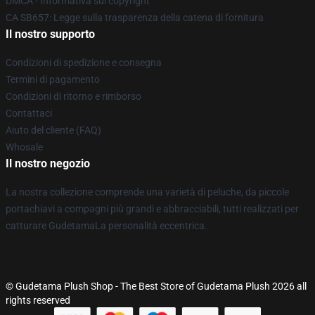
DMCA - Informativa sul copyright
CA SB657: Legge sulla trasparenza della catena di fornitura
Il nostro supporto
Condizioni di spedizione e consegna
Termini di pagamento
Condizioni di ritorno e rimborso
Contattaci
Aiuto del cliente (FAQ)
Whosale
Il nostro negozio
La nostra collezione comprende una varietà di peluche, da piccole
portachiavi a compagni più grandi e abbracciabili, tutti realizzati per
catturare GudetamaLa personalità eccentrica.
© Gudetama Plush Shop - The Best Store of Gudetama Plush 2026 all
rights reserved