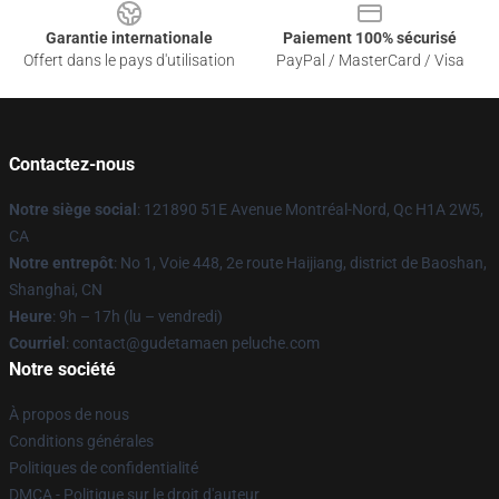
Garantie internationale
Paiement 100% sécurisé
Offert dans le pays d'utilisation
PayPal / MasterCard / Visa
Contactez-nous
Notre siège social
: 121890 51E Avenue Montréal-Nord, Qc H1A 2W5,
CA
Notre entrepôt
: No 1, Voie 448, 2e route Haijiang, district de Baoshan,
Shanghai, CN
Heure
: 9h – 17h (lu – vendredi)
Courriel
: contact@gudetamaen peluche.com
Notre société
À propos de nous
Conditions générales
Politiques de confidentialité
DMCA - Politique sur le droit d'auteur