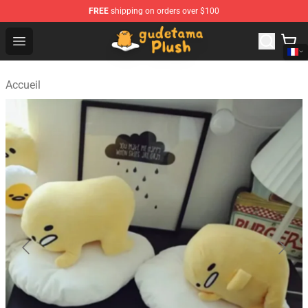
FREE
shipping on orders over $100
Gudetama Plush Shop - The Best Store of Gudetama Plu
Open menu
Accueil