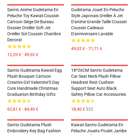
Sanrio Anime Gudetama En
Gudetama Jouet En Peluche
Peluche Toy Kawaii Coussin
Style Japonais Oreiller À Jet
Cartoon Siège De Bureau
D'anime Grande Taille Coussin
Dossier Oreiller Soft Jet
Coussin Cadeaux
Oreiller Sol Coussin Chambre
D'anniversaire Lavable
Decorat
49,02 € - 71,71 €
12,20 € - 49,02 €
Sanrio Gudetama Kawaii Egg
18*26CM Sanrio Gudetama
Plush Bouquet Cartoon
Car Seat Neck Plush Pillow
Creative Girl Valentine'S Day
Headrest Rest Cushion
Cute Handmade Christmas
Support Seat Auto Black
Graduation Birthday Gifts
Safety Pillow Car Accessories
62,61 € - 84,40 €
18,40 €
$20
Sanrio Gudetama Plush
Kawaii Sanrio Gudetama En
Embroidery Key Bag Fashion
Peluche Jouets Poulet Jambe