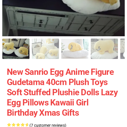
New Sanrio Egg Anime Figure
Gudetama 40cm Plush Toys
Soft Stuffed Plushie Dolls Lazy
Egg Pillows Kawaii Girl
Birthday Xmas Gifts
(7 customer reviews)