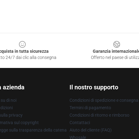
cquista in tutta sicurezza
Garanzia internazional
to 24/7 dai clic alla consegna
Offerto nel paese di utiliz
a azienda
Il nostro supporto
su di noi
Condizioni di spedizione e consegna
dizioni
Termini di pagamento
ulla privacy
Condizioni di ritorno e rimborso
mativa sul copyright
Contattaci
gge sulla trasparenza della catena
Aiuto del cliente (FAQ)
Whosale