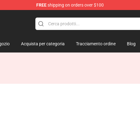
FREE
shipping on orders over $100
lush
gozio
Acquista per categoria
Tracciamento ordine
Blog