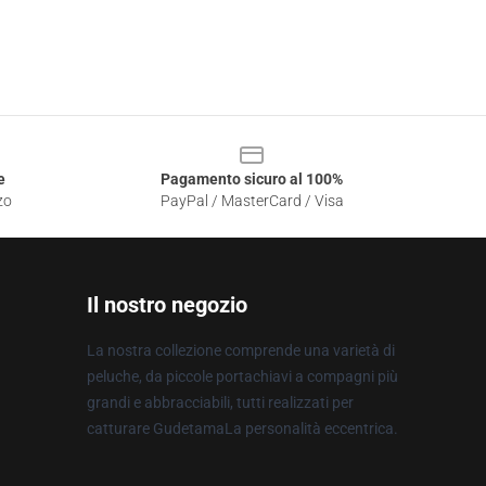
e
Pagamento sicuro al 100%
zo
PayPal / MasterCard / Visa
Il nostro negozio
La nostra collezione comprende una varietà di
peluche, da piccole portachiavi a compagni più
grandi e abbracciabili, tutti realizzati per
catturare GudetamaLa personalità eccentrica.