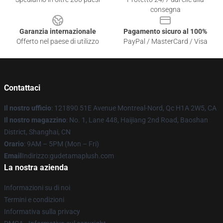
consegna
Garanzia internazionale
Pagamento sicuro al 100%
Offerto nel paese di utilizzo
PayPal / MasterCard / Visa
Contattaci
Il nostro ufficio
: 121890 51E Avenue Montreal-Nord, Qc H1A 2W5, CA
Il nostro magazzino
: No. 1, Lane 448, Haijiang 2nd Road, Baoshan
District, Shanghai, CN
Orario
: 9AM – 5PM (Mon – Fri)
Email
Indirizzo:gudetamaplush.com
La nostra azienda
Informazioni su di noi
Termini e condizioni
Informativa sulla privacy