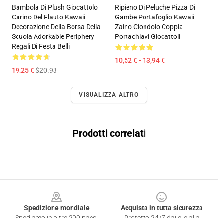
Bambola Di Plush Giocattolo
Ripieno Di Peluche Pizza Di
Carino Del Flauto Kawaii
Gambe Portafoglio Kawaii
Decorazione Della Borsa Della
Zaino Ciondolo Coppia
Scuola Adorkable Periphery
Portachiavi Giocattoli
Regali Di Festa Belli
10,52 € - 13,94 €
19,25 €
$20.93
VISUALIZZA ALTRO
Prodotti correlati
Footer
Spedizione mondiale
Acquista in tutta sicurezza
Spediamo in oltre 200 paesi
Protetto 24/7 dai clic alla