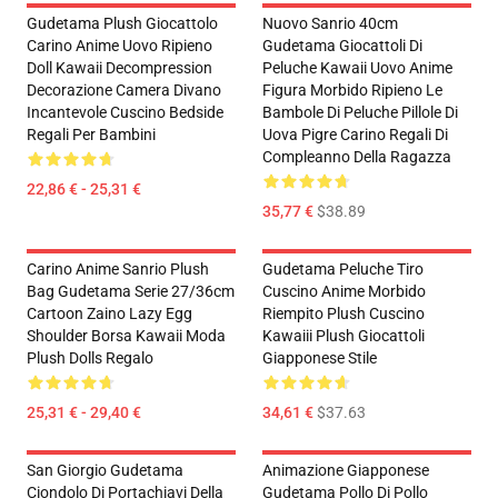
Gudetama Plush Giocattolo
Nuovo Sanrio 40cm
Carino Anime Uovo Ripieno
Gudetama Giocattoli Di
Doll Kawaii Decompression
Peluche Kawaii Uovo Anime
Decorazione Camera Divano
Figura Morbido Ripieno Le
Incantevole Cuscino Bedside
Bambole Di Peluche Pillole Di
Regali Per Bambini
Uova Pigre Carino Regali Di
Compleanno Della Ragazza
22,86 € - 25,31 €
35,77 €
$38.89
Carino Anime Sanrio Plush
Gudetama Peluche Tiro
Bag Gudetama Serie 27/36cm
Cuscino Anime Morbido
Cartoon Zaino Lazy Egg
Riempito Plush Cuscino
Shoulder Borsa Kawaii Moda
Kawaiii Plush Giocattoli
Plush Dolls Regalo
Giapponese Stile
25,31 € - 29,40 €
34,61 €
$37.63
San Giorgio Gudetama
Animazione Giapponese
Ciondolo Di Portachiavi Della
Gudetama Pollo Di Pollo