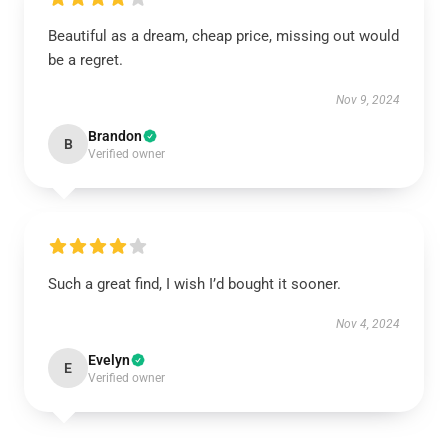
Beautiful as a dream, cheap price, missing out would
be a regret.
Nov 9, 2024
Brandon
B
Verified owner
Such a great find, I wish I’d bought it sooner.
Nov 4, 2024
Evelyn
E
Verified owner