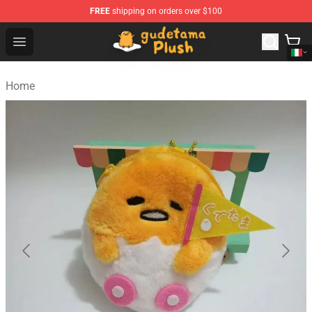
FREE
shipping on orders over $100
Gudetama Plush Shop - The Best Store of Gudetama Plu
Open menu
Home