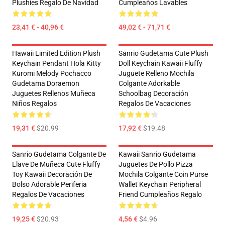
Plushies Regalo De Navidad
Cumpleaños Lavables
23,41 € - 40,96 €
49,02 € - 71,71 €
Hawaii Limited Edition Plush
Sanrio Gudetama Cute Plush
Keychain Pendant Hola Kitty
Doll Keychain Kawaii Fluffy
Kuromi Melody Pochacco
Juguete Relleno Mochila
Gudetama Doraemon
Colgante Adorkable
Juguetes Rellenos Muñeca
Schoolbag Decoración
Niños Regalos
Regalos De Vacaciones
19,31 €
$20.99
17,92 €
$19.48
Sanrio Gudetama Colgante De
Kawaii Sanrio Gudetama
Llave De Muñeca Cute Fluffy
Juguetes De Pollo Pizza
Toy Kawaii Decoración De
Mochila Colgante Coin Purse
Bolso Adorable Periferia
Wallet Keychain Peripheral
Regalos De Vacaciones
Friend Cumpleaños Regalo
19,25 €
$20.93
4,56 €
$4.96