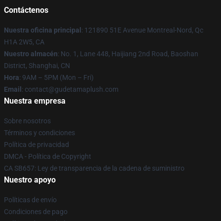
Contáctenos
Nuestra oficina principal
: 121890 51E Avenue Montreal-Nord, Qc
H1A 2W5, CA
Nuestro almacén
: No. 1, Lane 448, Haijiang 2nd Road, Baoshan
District, Shanghai, CN
Hora
: 9AM – 5PM (Mon – Fri)
Email
: contact@gudetamaplush.com
Nuestra empresa
Sobre nosotros
Términos y condiciones
Política de privacidad
DMCA - Política de Copyright
CA SB657: Ley de transparencia de la cadena de suministro
Nuestro apoyo
Políticas de envío
Condiciones de pago