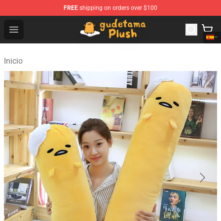
FREE
shipping on orders over $100
Gudetama Plush Shop - The Best Store of Gudetama Plu
Open menu
Inicio