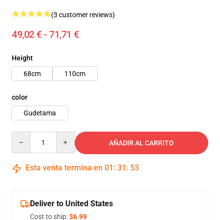
(3 customer reviews)
49,02 € - 71,71 €
Height
68cm
110cm
color
Gudetama
Quantity
AÑADIR AL CARRITO
Esta venta termina en
01
:
31
:
50
Deliver to United States
Cost to ship:
$6.99