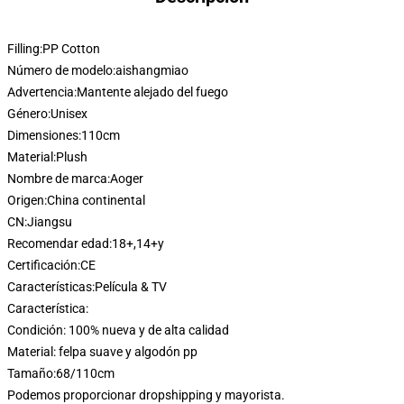
Filling:
PP Cotton
Número de modelo:
aishangmiao
Advertencia:
Mantente alejado del fuego
Género:
Unisex
Dimensiones:
110cm
Material:
Plush
Nombre de marca:
Aoger
Origen:
China continental
CN:
Jiangsu
Recomendar edad:
18+,14+y
Certificación:
CE
Características:
Película & TV
modname=ckeditor
Característica:
Condición: 100% nueva y de alta calidad
Material: felpa suave y algodón pp
Tamaño:68/110cm
Podemos proporcionar dropshipping y mayorista.