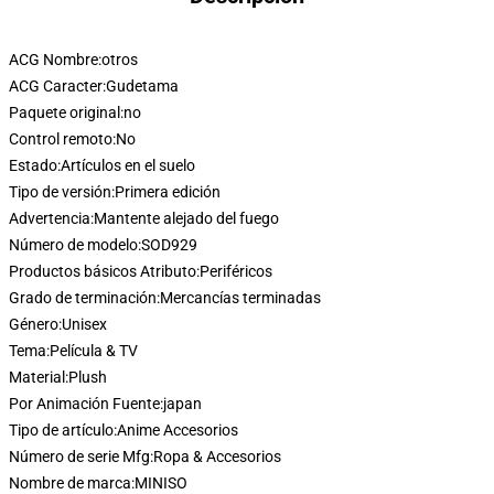
ACG Nombre:
otros
ACG Caracter:
Gudetama
Paquete original:
no
Control remoto:
No
Estado:
Artículos en el suelo
Tipo de versión:
Primera edición
Advertencia:
Mantente alejado del fuego
Número de modelo:
SOD929
Productos básicos Atributo:
Periféricos
Grado de terminación:
Mercancías terminadas
Género:
Unisex
Tema:
Película & TV
Material:
Plush
Por Animación Fuente:
japan
Tipo de artículo:
Anime Accesorios
Número de serie Mfg:
Ropa & Accesorios
Nombre de marca:
MINISO