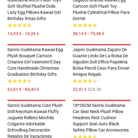
Soft Stuffed Plushie Dolls
Cartoon Soft Plush Toy
Lazy Egg Pillows Kawaii Girl
Plushie Cylindrical Pillow Para
Birthday Xmas Gifts
Dormir
14,93 € - 16,26 €
38,14 € - 75,48 €
Sanrio Gudetama Kawaii Egg
Japón Gudetama Zapato De
Plush Bouquet Cartoon
Guante Lindo De La Bolsa De
Creative Girl Valentine'S Day
Algodón Doll Office Papelería
Cute Handmade Christmas
Bolsa Pencil Caso Para Enviar
Graduation Birthday Gifts
Amigos Regalo
62,61 € - 84,40 €
22,41 €
$24.36
Sanrio Gudetama Cute Plush
18*26CM Sanrio Gudetama
Doll Keychain Kawaii Fluffy
Car Seat Neck Plush Pillow
Juguete Relleno Mochila
Headrest Rest Cushion
Colgante Adorkable
Support Seat Auto Black
Schoolbag Decoración
Safety Pillow Car Accessories
Regalos De Vacaciones