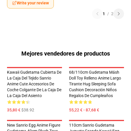
Write your review
1
/
2
Mejores vendedores de productos
Kawaii Gudetama Cubierta De
68/110cm Gudetama Másh
La Caja Del Tejido Sanrio
Doll Toy Relleno Anime Largo
Anime Cute Accesorios De
Tirante Hug Sleeping Sofa
Coche Colgante De La Caja De
Cushion Decoración Niños
La Caja Del Asiento
Regalos De Cumpleaños
35,80 €
$38.92
55,22 € - 87,68 €
New Sanrio Egg Anime Figure
110cm Sanrio Gudetama
Gudetama 40cm Plush Toys
Juguete Grande Kawaii Egg