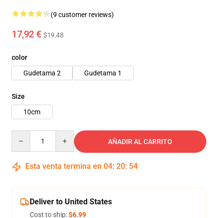
(9 customer reviews)
17,92 €
$19.48
color
Gudetama 2
Gudetama 1
Size
10cm
Quantity
AÑADIR AL CARRITO
Esta venta termina en
04
:
20
:
53
Deliver to United States
Cost to ship:
$6.99