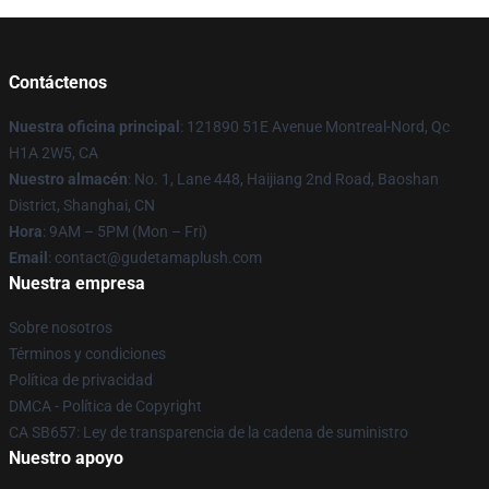
Contáctenos
Nuestra oficina principal
: 121890 51E Avenue Montreal-Nord, Qc
H1A 2W5, CA
Nuestro almacén
: No. 1, Lane 448, Haijiang 2nd Road, Baoshan
District, Shanghai, CN
Hora
: 9AM – 5PM (Mon – Fri)
Email
: contact@gudetamaplush.com
Nuestra empresa
Sobre nosotros
Términos y condiciones
Política de privacidad
DMCA - Política de Copyright
CA SB657: Ley de transparencia de la cadena de suministro
Nuestro apoyo