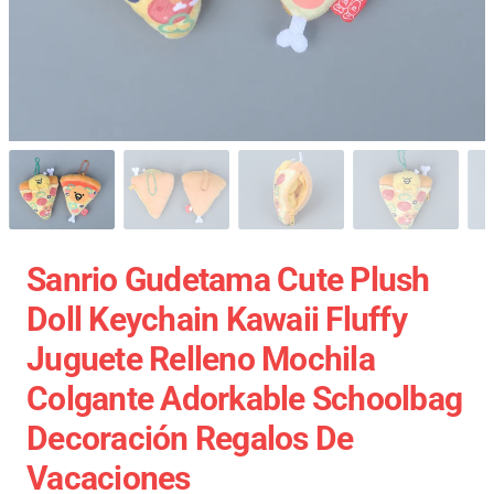
Sanrio Gudetama Cute Plush
Doll Keychain Kawaii Fluffy
Juguete Relleno Mochila
Colgante Adorkable Schoolbag
Decoración Regalos De
Vacaciones